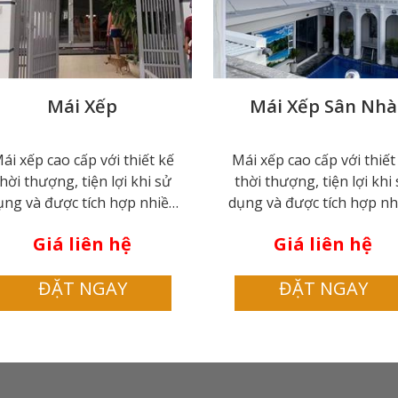
Mái Xếp
Mái Xếp Sân Nhà
ái xếp cao cấp với thiết kế
Mái xếp cao cấp với thiết
hời thượng, tiện lợi khi sử
thời thượng, tiện lợi khi
ụng và được tích hợp nhiều
dụng và được tích hợp nh
nh năng hiện đại, đang dần
tính năng hiện đại, đang
Giá liên hệ
Giá liên hệ
trở nên phổ biến trên thị
trở nên phổ biến trên t
ường, được rất nhiều người
trường, được rất nhiều n
ĐẶT NGAY
ĐẶT NGAY
êu thích và lựa chọn. Hiện
yêu thích và lựa chọn. H
y, mái xếp di động được lắp
nay, mái xếp di động được
đặt ở mọi nơi từ nhà hàng,
đặt ở mọi nơi từ nhà hà
ách sạn, hồ bơi, nhà xe, hội
khách sạn, hồ bơi, nhà xe,
ường, sân trường, quán ăn,
trường, sân trường, quán
quán cafe
quán cafe