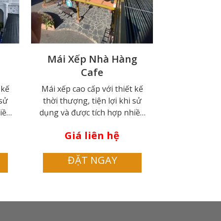
Mái Xếp Nhà Hàng
Cafe
 kế
Mái xếp cao cấp với thiết kế
 sử
thời thượng, tiện lợi khi sử
iều
dụng và được tích hợp nhiều
 dần
tính năng hiện đại, đang dần
Giá liên hệ
hị
trở nên phổ biến trên thị
gười
trường, được rất nhiều người
ĐẶT NGAY
iện
yêu thích và lựa chọn. Hiện
 lắp
nay, mái xếp di động được lắp
ng,
đặt ở mọi nơi từ nhà hàng,
 hội
khách sạn, hồ bơi, nhà xe, hội
 ăn,
trường, sân trường, quán ăn,
quán cafe