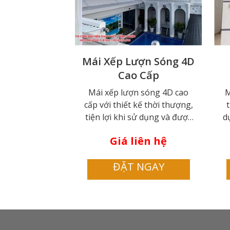
Mái Xếp Lượn Sóng 4D
Cao Cấp
Mái xếp lượn sóng 4D cao
M
cấp với thiết kế thời thượng,
t
tiện lợi khi sử dụng và được
d
tích hợp nhiều tính năng hiện
tí
Giá liên hệ
đại, đang dần trở nên phổ
biến trên thị trường, được rất
tr
ĐẶT NGAY
nhiều người yêu thích và lựa
y
chọn.
na
kh
tr