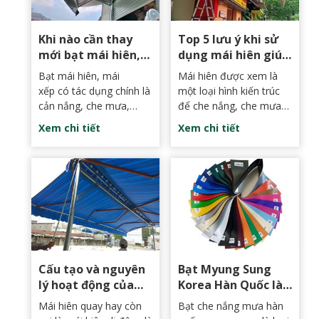
người yêu thích và có
tăng tính thẩm mỹ cho
mặt ở rất nhiều nơi.
ngôi nhà hoặc cơ sở
Khi nào cần thay
Top 5 lưu ý khi sử
kinh doanh của bạn.
mới bạt mái hiên,
dụng mái hiên giúp
mái xếp - dịch vụ
mái hiên luôn bền
Bạt mái hiên, mái
Mái hiên được xem là
lắp đặt Mái hiên
đẹp - Lắp dặt mái
xếp có tác dụng chính là
một loại hình kiến trúc
Phan Thiết giá rẻ
hiên Phan Thiết
cản nắng, che mưa,
để che nắng, che mưa
mang đến sự mát mẻ
cho hiên nhà, sân
Xem chi tiết
Xem chi tiết
cho không gian sử dụng.
thượng hoặc không gian
Đồng thời, sản phẩm
cần lắp đặt. Không
này cũng rất đa dạng về
những thế, nó còn đóng
kiểu dáng và màu sắc
vai trò như vật dụng tô
để mọi người có thể dễ
điểm trang trí cho không
dàng lựa chọn theo nhu
gian của bạn. Thế
cầu và sở thích của bản
nhưng, để sử dụng lâu
thân.
dài bạn phải biết được
cách bảo quản và vệ
Cấu tạo và nguyên
Bạt Myung Sung
sinh như thế nào cho
lý hoạt động của
Korea Hàn Quốc là
hợp lý.
mái hiên quay | Lắp
gì? Bạt mái hiên
Mái hiên quay hay còn
Bạt che nắng mưa hàn
đặt Mái Hiên Phan
Phan Thiết