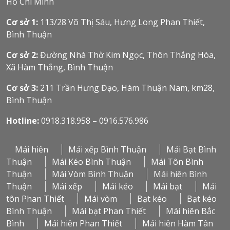
Hồ Chí Minh
Cơ sở 1:
113/28 Võ Thị Sáu, Hưng Long Phan Thiết,
Bình Thuận
Cơ sở 2:
Đường Nhà Thờ Kim Ngọc, Thôn Thắng Hòa,
Xã Hàm Thắng, Bình Thuận
Cơ sở 3:
211 Trần Hưng Đạo, Hàm Thuận Nam, km28,
Bình Thuận
Hotline:
0918.318.958 – 0916.576.986
Mái hiên
Mái xếp Bình Thuận
Mái Bạt Bình
Thuận
Mái Kéo Bình Thuận
Mái Tôn Bình
Thuận
Mái Vòm Bình Thuận
Mái hiên Bình
Thuận
Mái xếp
Mái kéo
Mái bạt
Mái
tôn Phan Thiết
Mái vòm
Bạt kéo
Bạt kéo
Bình Thuận
Mái bạt Phan Thiết
Mái hiên Bắc
Bình
Mái hiên Phan Thiết
Mái hiên Hàm Tân