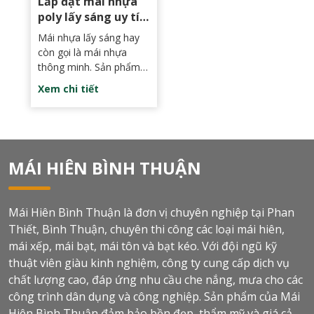
Lắp đặt mái nhựa
ánh sáng, thu vào, bung
poly lấy sáng uy tín
ra một cách đơn giản.
tại Bình Thuận |
Mái nhựa lấy sáng hay
Mái hiên Phan Thiết
còn gọi là mái nhựa
thông minh. Sản phẩm
sở hữu những đặc điểm
Xem chi tiết
nổi bật về khả năng che
nắng che mưa tốt cũng
như lấy sáng tốt nhưng
không hấp thu nhiệt và
còn mang lại tính thẩm
MÁI HIÊN BÌNH THUẬN
mỹ cao. Nhờ vậy nên
dòng mái nhựa này ngày
càng được sử dụng phổ
Mái Hiên Bình Thuận là đơn vị chuyên nghiệp tại Phan
biến trong các công
Thiết, Bình Thuận, chuyên thi công các loại mái hiên,
trình xây dựng.
mái xếp, mái bạt, mái tôn và bạt kéo. Với đội ngũ kỹ
thuật viên giàu kinh nghiệm, công ty cung cấp dịch vụ
chất lượng cao, đáp ứng nhu cầu che nắng, mưa cho các
công trình dân dụng và công nghiệp. Sản phẩm của Mái
Hiên Bình Thuận đảm bảo bền đẹp, thẩm mỹ và giá cả