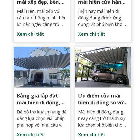
mái xếp đẹp, bền,
mái hiên cửa hàng
giá rẻ tại Bình
tạp hoá bền đẹp, uy
Mái Hiên, mái xếp với
Hiện nay mái hiên di
Thuận
tín mới nhất 2024
cấu tạo thông minh, tiện
động đang được ứng
lợi nên ngày càng trở
dụng rất phổ biến không
nên phổ biến trong việc
chỉ trong nhà ở mà nó
Xem chi tiết
Xem chi tiết
che chắn nắng mưa,
còn được sử dụng tại
bảo vệ không gian sống
những hàng quán. Lựa
và kinh doanh. Mái hiên
chọn mái hiên bền đẹp,
Bình Thuận đang trở
chất lượng là cách tốt
thành lựa chọn hàng
nhất để bảo vệ cửa
đầu của nhiều khách
hàng tạp hoá của bạn
hàng. Việc thi công mái
khỏi tác động của thời
hiên, mái xếp không chỉ
tiết khắc nghiệt, đồng
giúp bảo vệ ngôi nhà,
thời giúp thu hút khách
Bảng giá lắp đặt
Ưu điểm của mái
quán xá mà còn mang
hàng nhờ sự chuyên
mái hiên di động,
hiên di động so với
lại tính thẩm mỹ cao cho
nghiệp và hấp dẫn trong
mái xếp mới nhất
các loại mái che
công trình.
thiết kế.
Để hỗ trợ khách hàng dễ
Mái hiên di động đang
năm 2024 tại Bình
truyền thống
dàng lựa chọn giải pháp
ngày càng trở thành sự
Thuận
phù hợp với nhu cầu và
lựa chọn phổ biến cho
ngân sách, bài viết này
nhiều gia đình và doanh
Xem chi tiết
Xem chi tiết
sẽ cung cấp bảng giá lắp
nghiệp nhờ những ưu