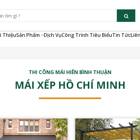
i Thiệu
Sản Phẩm
Dịch Vụ
Công Trình Tiêu Biểu
Tin Tức
Liê
THI CÔNG MÁI HIÊN BÌNH THUẬN
MÁI XẾP HỒ CHÍ MINH