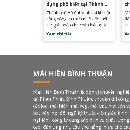
dụng phổ biến tại Thành
ch
Phố Hồ Chí Minh
mã
Thành phố Hồ Chí Minh với khí hậu
Má
nắng nóng và mưa nhiều đòi hỏi
đẫ
các giải pháp che chắn hiệu quả và
TP
thẩm mỹ. Hôm nay Mái Hiên Bình
vệ
Xem chi tiết
Xe
Thuận sẽ giúp quý khách hàng
Nh
hiểu thêm về các loại mái che và
gi
lựa chọn được mẫu mái che phù
độ
hợp cho không gian của mình.
kh
đẹ
MÁI HIÊN BÌNH THUẬN
Mái Hiên Bình Thuận là đơn vị chuyên nghi
tại Phan Thiết, Bình Thuận, chuyên thi công
các loại mái hiên, mái xếp, mái bạt, mái tôn v
bạt kéo. Với đội ngũ kỹ thuật viên giàu kinh
nghiệm, công ty cung cấp dịch vụ chất lượng
cao, đáp ứng nhu cầu che nắng, mưa cho cá