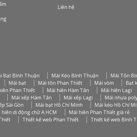
hẩm
Liên hệ
òng
i Bạt Bình Thuận
Mái Kéo Bình Thuận
Mái Tôn Bì
Mái bạt
Mái tôn Phan Thiết
Mái vòm
Bạt 
hiên Phan Thiết
Mái hiên Hàm Tân
Mái hiên Lagi
Mái xếp Hàm Tân
Mái xếp Lagi
Mái nhựa pol
ếp Sài Gòn
Mái bạt Hồ Chí Minh
Mái kéo Hồ Chí M
 hiên di động chữ A HCM
Mái hiên Phan Thiết giá rẻ
Thiết
Thiết kế web Phan Thiết
Thiết kế web Bình 