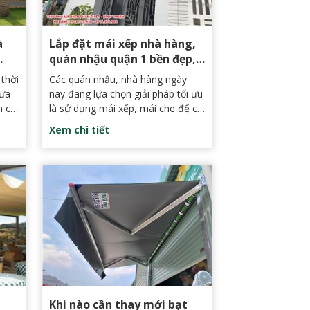
à
Lắp đặt mái xếp nhà hàng,
quán nhậu quận 1 bền đẹp,
giá rẻ
thời
Các quán nhậu, nhà hàng ngày
mưa
nay đang lựa chọn giải pháp tối ưu
n cà
là sử dụng mái xếp, mái che để có
lựa
thể che mưa, che nắng, ngăn chặn
Xem chi tiết
mọi điều kiện thất thường của thời
t để
tiết có thể ảnh hưởng đến khách
ăn
hàng.
g
Khi nào cần thay mới bạt