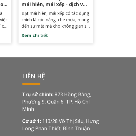
ho
mái hiên, mái xếp - dịch vụ
lắp đặt Mái hiên Phan Thiết
là
Bạt mái hiên, mái xếp có tác dụng
giá rẻ
việc
chính là cản nắng, che mưa, mang
ỉ có
đến sự mát mẻ cho không gian sử
ấu
dụng. Đồng thời, sản phẩm này
Xem chi tiết
cũng rất đa dạng về kiểu dáng và
ủa
màu sắc để mọi người có thể dễ
một
dàng lựa chọn theo nhu cầu và sở
át
thích của bản thân.
LIÊN HỆ
Trụ sở chính:
873 Hồng Bàng,
Phường 9, Quận 6, TP. Hồ Chí
Minh
Cơ sở 1:
113/28 Võ Thị Sáu, Hưng
Long Phan Thiết, Bình Thuận