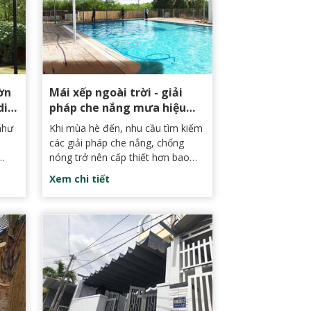
ờn
Mái xếp ngoài trời - giải
di
pháp che nắng mưa hiệu
quả ngày hè
như
Khi mùa hè đến, nhu cầu tìm kiếm
các giải pháp che nắng, chống
nóng trở nên cấp thiết hơn bao
khéo
giờ hết. Trong số các giải pháp
Xem chi tiết
háp
hiện nay, mái xếp ngoài trời đang
n
ngày càng được ưa chuộng nhờ
tính linh hoạt và hiệu quả mà nó
nhu
mang lại.
tiện