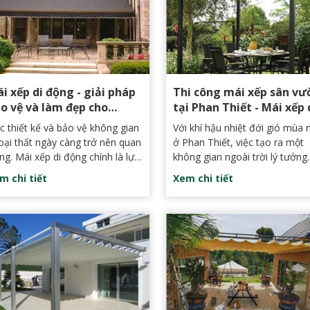
 xếp di động - giải pháp
Thi công mái xếp sân vư
o vệ và làm đẹp cho
tại Phan Thiết - Mái xếp 
ông gian ngoại thất
động đẹp, bền, tiện lợi
ệc thiết kế và bảo vệ không gian
Với khí hậu nhiệt đới gió mùa 
oại thất ngày càng trở nên quan
ở Phan Thiết, việc tạo ra một
ng. Mái xếp di động chính là lựa
không gian ngoài trời lý tưởng
ọn hoàn hảo, không chỉ giúp
không chỉ đòi hỏi sự sắp xếp 
m chi tiết
Xem chi tiết
e chắn mà còn tăng thêm vẻ
léo mà còn cần đến các giải p
p hiện đại, sang trọng cho
che chắn hiệu quả. Mái xếp sâ
ông gian ngoại thất của bạn.
vườn nổi lên như một lựa chọn
hoàn hảo, vừa đáp ứng được 
cầu thẩm mỹ vừa mang lại sự 
lợi và bền vững.