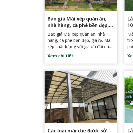
mình thành hiện thực.
Báo giá Mái xếp quán ăn,
Lắ
nhà hàng, cà phê bền đẹp,
10
giá rẻ tại Phan Thiết
Gò
Báo giá Mái xếp quán ăn, nhà
Má
hàng, cà phê bền đẹp, giá rẻ. Mái
tr
xếp chất lượng với giá ưu đãi nhất
ph
tại Phan Thiết, Bình Thuận, Sài
3, 5, 
Xem chi tiết
Xe
Gòn, HCM.
má
lạ
kh
kiế
Các loại mái che được sử
Lắ