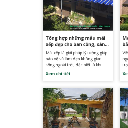
Tổng hợp những mẫu mái
Mái
xếp đẹp cho ban công, sân
bả
thượng
kh
Mái xếp là giải pháp lý tưởng giúp
Vi
bảo vệ và làm đẹp không gian
ng
sống ngoài trời, đặc biệt là khu
trọ
vực ban công và sân thượng. Với
ch
Xem chi tiết
Xe
sự linh hoạt trong thiết kế và khả
ch
năng che mưa, che nắng hiệu quả,
đẹ
các loại mái xếp Bình Thuận đang
kh
ngày càng được ưa chuộng tại
Phan Thiết và các khu vực lân cận.
Dưới đây là tổng hợp các mẫu mái
xếp đẹp cùng những kinh nghiệm
lựa chọn đơn vị lắp đặt uy tín để
bạn dễ dàng biến ý tưởng của