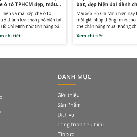
e ô tô TPHCM đẹp, mẫu
bạt, đẹp hiện đại dành c
 đa dạng, giá tốt nhất
nhà hàng, quán nhậu
i hiên và mái xếp che ô tô
Mái xếp Hồ Chí Minh hiện nay 
TPHCM, Sài Gòn
 trở thành lựa chọn phổ biến tại
một giải pháp thông minh cho 
 Hồ Chí Minh nhờ tính năng bảo
che chắn nắng mưa. Không ch
 hiệu quả và thẩm mỹ cao.
tác dụng ngăn chặn thời tiết x
m chi tiết
Xem chi tiết
ững giải pháp này không chỉ
gây ảnh hưởng đến việc tận
úp bảo vệ phương tiện khỏi tác
hưởng không gian ngoài trời c
ng của thời tiết mà còn tạo nên
bạn, mà nó còn tạo ra được 
ông gian gọn gàng, tiện lợi và
không gian rộng rãi, thoáng m
p mắt.
thuận lợi cho việc kinh doanh
DANH MỤC
Giới thiệu
ệp
Sản Phẩm
à
Dịch vụ
Công trình tiêu biểu
c
Tin tức