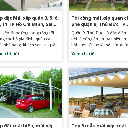
p đặt Mái xếp quận 3, 5, 6,
Thi công mái xếp quán c
, 11 TP Hồ Chí Minh, Sài
phê quận 9, Thủ Đức TP
n có bảo hành
HCM uy tín
i xếp được ứng dụng rộng rãi
Quận 9, Thủ Đức có đặc điểm 
ong các hộ gia đình, quán cà
tiết là nóng ẩm, mưa nhiều, 
ê, nhà hàng, khách sạn tại quận
bất chợt. Chính vì thế, các quá
6, 10, 11, trung tâm TP HCM,
phê, nhà hàng tại đây thường 
m chi tiết
Xem chi tiết
i xếp di động không chỉ mang
chọn giải pháp tối ưu là sử
i sự tiện ích mà còn tạo nên
dụng mái xếp, mái che, mái bạ
ông gian thẩm mỹ, hài hòa với
có thể che mưa, che nắng, ng
n trúc tổng thể.
chặn mọi điều kiện thất thườn
của thời tiết có thể ảnh hưởng
đến khách hàng.
p đặt mái hiên, mái xếp
Top 5 mẫu mái xếp, mái