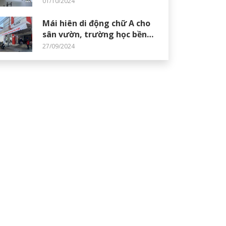
01/10/2024
Mái hiên di động chữ A cho
sân vườn, trường học bền
đẹp, giá tốt
27/09/2024