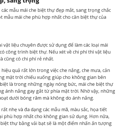
p, sang trọng
 các mẫu mái che biệt thự đẹp mắt, sang trọng chắc
ột mẫu mái che phù hợp nhất cho căn biệt thự của
ại vật liệu chuyên được sử dụng để làm các loại mái
 công trình biệt thự. Nếu xét về chi phí thì vật liệu
và cũng có chi phí rẻ nhất.
 hiệu quả rất lớn trong việc che nắng, che mưa, cản
áng mặt trời chiếu xuống giúp cho không gian bên
biệt là trong những ngày nóng bức, mái che biệt thự
g ánh nắng gay gắt từ phía mặt trời. Nhờ vậy, những
h hoạt dưới bóng râm mà không do ánh nắng.
 rất nhẹ và đa dạng các mẫu mã, màu sắc, họa tiết
oại phù hợp nhất cho không gian sử dụng. Hơn nữa,
e biệt thự bằng vải bạt sẽ là một điểm nhấn ấn tượng