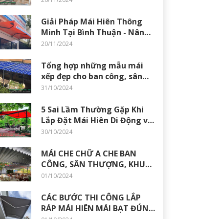
Thuận
Giải Pháp Mái Hiên Thông
Minh Tại Bình Thuận - Nâng
Tầm Không Gian Sống
20/11/2024
Tổng hợp những mẫu mái
xếp đẹp cho ban công, sân
thượng
31/10/2024
5 Sai Lầm Thường Gặp Khi
Lắp Đặt Mái Hiên Di Động và
Cách Khắc Phục
30/10/2024
MÁI CHE CHỮ A CHE BAN
CÔNG, SÂN THƯỢNG, KHU
VUI CHƠI GIA ĐÌNH
01/10/2024
CÁC BƯỚC THI CÔNG LẮP
RÁP MÁI HIÊN MÁI BẠT ĐÚNG
KỸ THUẬT NHẤT