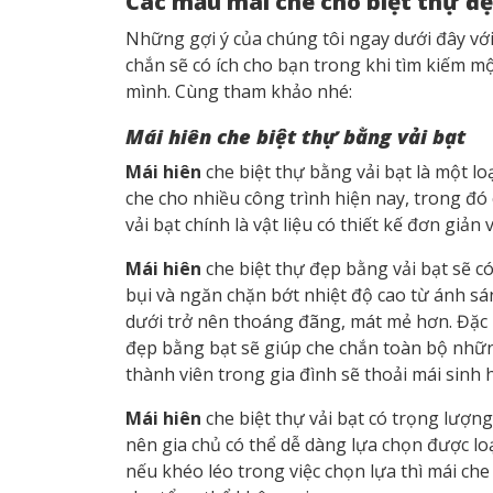
Các mẫu mái che cho biệt thự đẹ
Những gợi ý của chúng tôi ngay dưới đây với
chắn sẽ có ích cho bạn trong khi tìm kiếm m
mình. Cùng tham khảo nhé:
Mái hiên che biệt thự bằng vải bạt
Mái hiên
che biệt thự bằng vải bạt là một lo
che cho nhiều công trình hiện nay, trong đó có
vải bạt chính là vật liệu có thiết kế đơn giản 
Mái hiên
che biệt thự đẹp bằng vải bạt sẽ có
bụi và ngăn chặn bớt nhiệt độ cao từ ánh s
dưới trở nên thoáng đãng, mát mẻ hơn. Đặc 
đẹp bằng bạt sẽ giúp che chắn toàn bộ nhữn
thành viên trong gia đình sẽ thoải mái sin
Mái hiên
che biệt thự vải bạt có trọng lượng
nên gia chủ có thể dễ dàng lựa chọn được l
nếu khéo léo trong việc chọn lựa thì mái ch