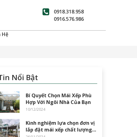
0918.318.958
0916.576.986
n Hệ
Tin Nổi Bật
Bí Quyết Chọn Mái Xếp Phù
Hợp Với Ngôi Nhà Của Bạn
10/12/2024
Kinh nghiệm lựa chọn đơn vị
lắp đặt mái xếp chất lượng,
giá rẻ tại Phan Thiết, Bình
26/11/2024