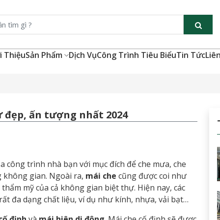
i Thiệu
Sản Phẩm
Dịch Vụ
Công Trình Tiêu Biểu
Tin Tức
Liê
ự đẹp, ấn tượng nhất 2024
a công trình nhà bạn với mục đích để che mưa, che
 không gian. Ngoài ra,
mái che
cũng được coi như
 thẩm mỹ của cả không gian biệt thự. Hiện nay, các
rất đa dạng chất liệu, ví dụ như kính, nhựa, vải bạt…
cố định
và
mái hiên di động
. Mái che cố định sẽ được