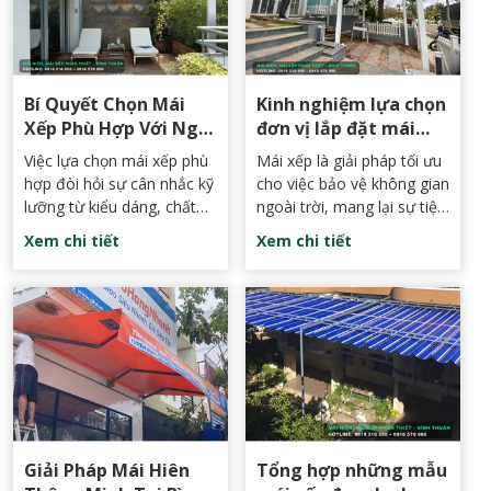
Bí Quyết Chọn Mái
Kinh nghiệm lựa chọn
Xếp Phù Hợp Với Ngôi
đơn vị lắp đặt mái
Nhà Của Bạn
xếp chất lượng, giá rẻ
Việc lựa chọn mái xếp phù
Mái xếp là giải pháp tối ưu
tại Phan Thiết, Bình
hợp đòi hỏi sự cân nhắc kỹ
cho việc bảo vệ không gian
Thuận
lưỡng từ kiểu dáng, chất
ngoài trời, mang lại sự tiện
liệu đến đơn vị thi công.
nghi và thẩm mỹ cho ngôi
Xem chi tiết
Xem chi tiết
Để giúp bạn đưa ra quyết
nhà, quán cà phê hay nhà
định đúng đắn, dưới đây là
hàng. Tuy nhiên, để đảm
các bí quyết chi tiết và thực
bảo chất lượng và giá trị
tế nhất để chọn được mái
sử dụng lâu dài, việc lựa
xếp hoàn hảo.
chọn đơn vị thi công uy tín
là vô cùng quan trọng. Bài
viết sau đây sẽ chia sẻ
những kinh nghiệm cần
thiết giúp bạn tìm được
đơn vị lắp đặt mái xếp
Giải Pháp Mái Hiên
Tổng hợp những mẫu
chất lượng, giá rẻ tại Phan