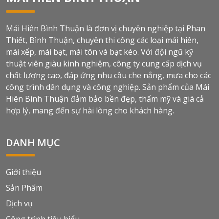
một mái che lên đến 10
cường thẩm mỹ cho khu
năm.
vườn của bạn. Đây là lựa
Mái Hiên Bình Thuận là đơn vị chuyên nghiệp tại Phan
chọn lý tưởng cho những ai
muốn tạo không gian thoải
Thiết, Bình Thuận, chuyên thi công các loại mái hiên,
mái, tiện nghi và hài hòa
mái xếp, mái bạt, mái tôn và bạt kéo. Với đội ngũ kỹ
với cảnh quan thiên nhiên.
thuật viên giàu kinh nghiệm, công ty cung cấp dịch vụ
chất lượng cao, đáp ứng nhu cầu che nắng, mưa cho các
công trình dân dụng và công nghiệp. Sản phẩm của Mái
Hiên Bình Thuận đảm bảo bền đẹp, thẩm mỹ và giá cả
hợp lý, mang đến sự hài lòng cho khách hàng.
DANH MỤC
Giới thiệu
Sản Phẩm
Dịch vụ
Công trình tiêu biểu