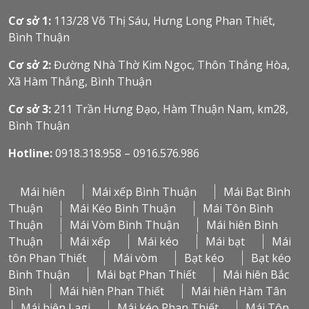
Cơ sở 1:
113/28 Võ Thị Sáu, Hưng Long Phan Thiết,
Bình Thuận
Cơ sở 2:
Đường Nhà Thờ Kim Ngọc, Thôn Thắng Hòa,
Xã Hàm Thắng, Bình Thuận
Cơ sở 3:
211 Trần Hưng Đạo, Hàm Thuận Nam, km28,
Bình Thuận
Hotline:
0918.318.958 – 0916.576.986
Mái hiên
Mái xếp Bình Thuận
Mái Bạt Bình
Thuận
Mái Kéo Bình Thuận
Mái Tôn Bình
Thuận
Mái Vòm Bình Thuận
Mái hiên Bình
Thuận
Mái xếp
Mái kéo
Mái bạt
Mái
tôn Phan Thiết
Mái vòm
Bạt kéo
Bạt kéo
Bình Thuận
Mái bạt Phan Thiết
Mái hiên Bắc
Bình
Mái hiên Phan Thiết
Mái hiên Hàm Tân
Mái hiên Lagi
Mái kéo Phan Thiết
Mái Tôn