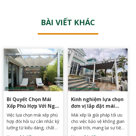
BÀI VIẾT KHÁC
Bí Quyết Chọn Mái
Kinh nghiệm lựa chọn
Xếp Phù Hợp Với Ngôi
đơn vị lắp đặt mái
Nhà Của Bạn
xếp chất lượng, giá rẻ
Việc lựa chọn mái xếp phù
Mái xếp là giải pháp tối ưu
tại Phan Thiết, Bình
hợp đòi hỏi sự cân nhắc kỹ
cho việc bảo vệ không gian
Thuận
lưỡng từ kiểu dáng, chất
ngoài trời, mang lại sự tiện
liệu đến đơn vị thi công.
nghi và thẩm mỹ cho ngôi