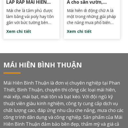
LẮP RÁP MÁI HIÊN
A cho sân vườn,
lầm đáng tiếc. Dưới đây là
MÁI BẠT ĐÚNG KỸ
trường học bền đẹp,
Mái che là tấm phủ được
Mái hiên di động chữ A là
5 sai lầm phổ biến nhất và
THUẬT NHẤT
giá tốt
làm bằng vải poly hay tôn
một trong những giải pháp
cách khắc phục.
gắn với bức tường bên
che nắng mưa phổ biến
ngoài của tòa nhà giúp
nhất hiện nay cho không
Xem chi tiết
Xem chi tiết
chống mưa, nắng. Được
gian ngoài trời như sân
làm từ chất liệu tốt nên các
vườn. Với thiết kế độc đáo
loại mái che này có độ
và tính linh hoạt cao, mái
cách nhiệt cao, chịu đựng
hiên chữ A không chỉ giúp
ẩm ướt và nhiệt độ khá tốt.
bảo vệ khỏi tác động của
MÁI HIÊN BÌNH THUẬN
Trung bình tuổi thọ của
thời tiết mà còn tăng
một mái che lên đến 10
cường thẩm mỹ cho khu
năm.
vườn của bạn. Đây là lựa
Mái Hiên Bình Thuận là đơn vị chuyên nghiệp tại Phan
chọn lý tưởng cho những ai
muốn tạo không gian thoải
Thiết, Bình Thuận, chuyên thi công các loại mái hiên,
mái, tiện nghi và hài hòa
mái xếp, mái bạt, mái tôn và bạt kéo. Với đội ngũ kỹ
với cảnh quan thiên nhiên.
thuật viên giàu kinh nghiệm, công ty cung cấp dịch vụ
chất lượng cao, đáp ứng nhu cầu che nắng, mưa cho các
công trình dân dụng và công nghiệp. Sản phẩm của Mái
Hiên Bình Thuận đảm bảo bền đẹp, thẩm mỹ và giá cả